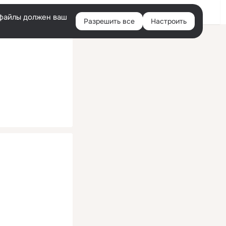
Помощь
Войти
й
e-файлы должен ваш
Разрешить все
Настроить
Правая
колонка