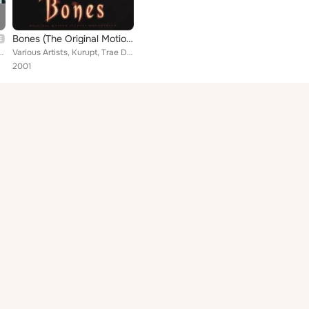
Bones (The Original Motion Picture Soundtrack)
, Dice Deniro, Niqle Nut, One-2, Karelezz, Horseshoe Gang, Kenny Siegel, Dnez, ...
Various Artists, Kurupt, Trae D, C.P.O., MC Ren, Lost Angels, Fred Wreck, Soopa Fly, Cypress Hill, D-12, LaToya Williams feat. C...
2001