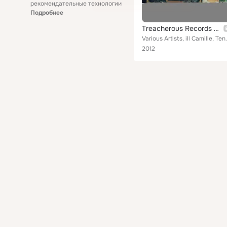
рекомендательные технологии
Подробнее
Treacherous Records Presents: The Mint Room
Various Artists, ill Camille, Tena Jones, K-Young
2012