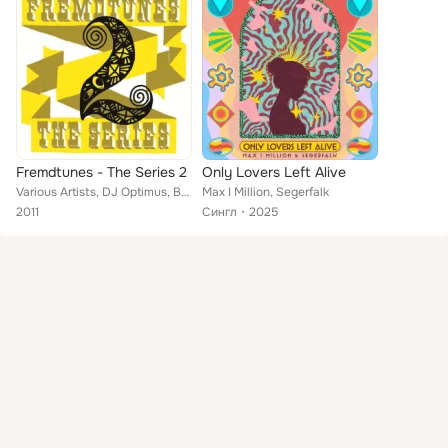
Fremdtunes - The Series 2
Only Lovers Left Alive
Various Artists, DJ Optimus, Boulaone, Jameszoo, DJ Devastate, DJ Vindictiv, Fremdkunst feat. Prince Po, Mouloud Hamidi, Segerfa...
Max I Million, Segerfalk
2011
Сингл
2025