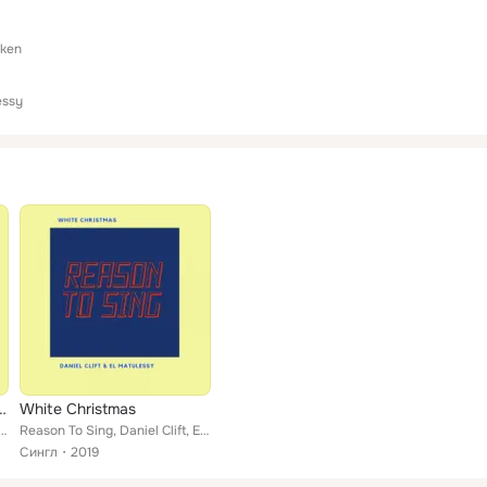
nken
essy
, Merry Gentlemen
White Christmas
ing, Daniel Clift, Faye Risakotta
Reason To Sing, Daniel Clift, El Matulessy
Сингл
2019