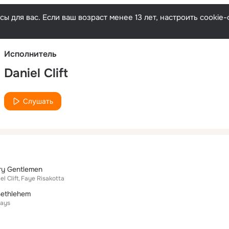
Русски
ы для вас. Если ваш возраст менее 13 лет, настроить cooki
Исполнитель
Daniel Clift
Слушать
ry Gentlemen
el Clift
Faye Risakotta
Bethlehem
aays