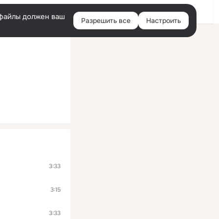
Помощь
Войти
й
e-файлы должен ваш
Разрешить все
Настроить
Правая
колонка
3:33
3:15
3:33