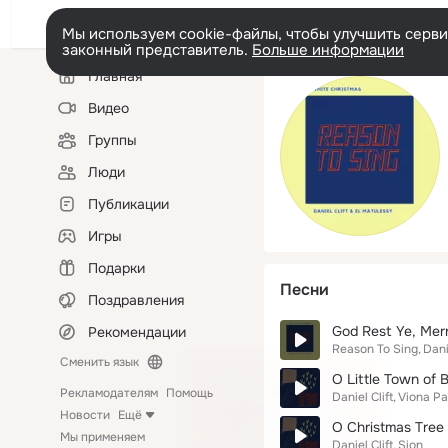
Мы используем cookie-файлы, чтобы улучшить сервис
законный представитель.
Больше информации
Левая
Главная
колонка
Видео
Группы
Люди
Публикации
Игры
Подарки
Песни
Поздравления
God Rest Ye, Mer
Рекомендации
Reason To Sing
Dani
Сменить язык
O Little Town of 
Рекламодателям
Помощь
Daniel Clift
Viona P
Новости
Ещё
O Christmas Tree
Мы применяем
Daniel Clift
Sion