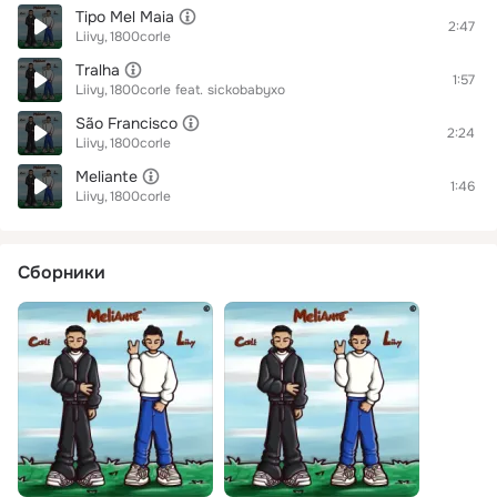
Tipo Mel Maia
2:47
Liivy
1800corle
Tralha
1:57
Liivy
1800corle
feat.
sickobabyxo
São Francisco
2:24
Liivy
1800corle
Meliante
1:46
Liivy
1800corle
Сборники