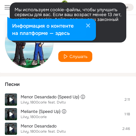
Войти
Мы используем cookie-файлы, чтобы улучшить
сервисы для вас. Если ваш возраст менее 13 лет,
настроить cookie-файлы должен ваш законный
представитель.
Больше информации
Информация о контенте
Исполнитель
Разрешить все
Настроить
на платформе — здесь
1800corle
Слушать
Песни
Menor Desandado (Speed Up)
2:11
Liivy
1800corle
feat.
Dvitu
Meliante (Speed Up)
1:18
Liivy
1800corle
Menor Desandado
2:46
Liivy
1800corle
feat.
Dvitu