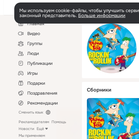
Мы используем cookie-файлы, чтобы улучшить сервис
законный представитель.
Больше информации
Левая
Главная
колонка
Видео
Группы
Люди
Публикации
Игры
Подарки
Сборники
Поздравления
Рекомендации
Сменить язык
Рекламодателям
Помощь
Новости
Ещё
Мы применяем