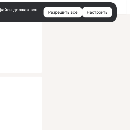
Помощь
Войти
й
e-файлы должен ваш
Разрешить все
Настроить
Правая
колонка