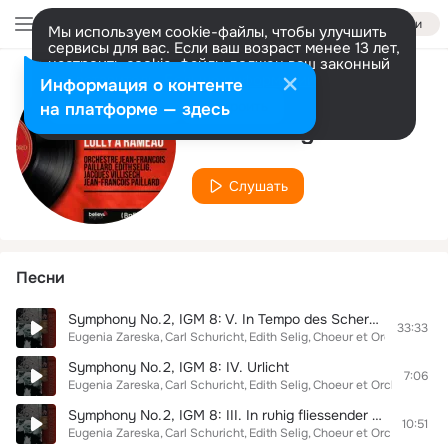
Войти
Мы используем cookie-файлы, чтобы улучшить
сервисы для вас. Если ваш возраст менее 13 лет,
настроить cookie-файлы должен ваш законный
представитель.
Больше информации
Информация о контенте
Исполнитель
Разрешить все
Настроить
на платформе — здесь
Edith Selig
Слушать
Песни
Symphony No.2, IGM 8: V. In Tempo des Scherzos
33:33
Eugenia Zareska
Carl Schuricht
Edith Selig
Choeur et Orchestre Nat
Symphony No.2, IGM 8: IV. Urlicht
7:06
Eugenia Zareska
Carl Schuricht
Edith Selig
Choeur et Orchestre Nat
Symphony No.2, IGM 8: III. In ruhig fliessender Bewegung
10:51
Eugenia Zareska
Carl Schuricht
Edith Selig
Choeur et Orchestre Nat