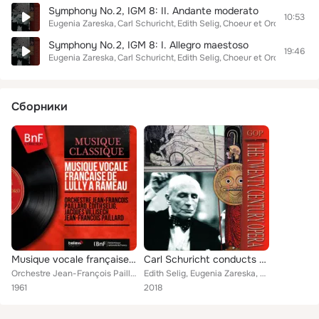
Symphony No.2, IGM 8: II. Andante moderato
10:53
Eugenia Zareska
Carl Schuricht
Edith Selig
Choeur et Orchestre Nat
Symphony No.2, IGM 8: I. Allegro maestoso
19:46
Eugenia Zareska
Carl Schuricht
Edith Selig
Choeur et Orchestre Nat
Сборники
Musique vocale française de Lully à Rameau (Mono Version)
Carl Schuricht conducts Beethoven & Mahler
Orchestre Jean-François Paillard, Edith Selig, Jacques Villisech, Jean-François Paillard
Edith Selig, Eugenia Zareska, Claudio Arrau, Carl Schuricht, Orchestre National de Paris
1961
2018