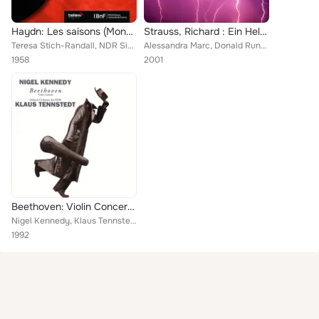
Haydn: Les saisons (Mono Version)
Strauss, Richard : Ein Heldenleben & Closing Scene from Salome (- Apex)
Teresa Stich-Randall, NDR Sinfonieorchester, Walter Goehr
Alessandra Marc, Donald Runnicles & NDR Sinfonieorchester
1958
2001
Beethoven: Violin Concerto in D Major, Op. 61 (Live)
Nigel Kennedy, Klaus Tennstedt, NDR Sinfonieorchester
1992