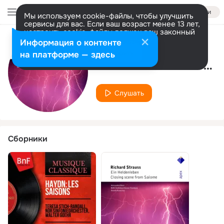
Войти
Мы используем cookie-файлы, чтобы улучшить
сервисы для вас. Если ваш возраст менее 13 лет,
настроить cookie-файлы должен ваш законный
представитель.
Больше информации
Информация о контенте
Исполнитель
Разрешить все
Настроить
на платформе — здесь
NDR Sinfonieorchester
Слушать
Сборники