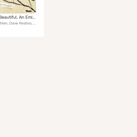
Into the Beautiful, An Emily Dickinson Project
Sienna Dahlen, Dave Restivo, Amy Gamlen