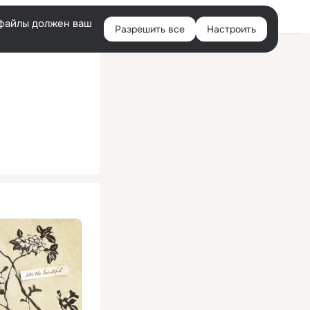
Помощь
Войти
й
e-файлы должен ваш
Разрешить все
Настроить
Правая
колонка