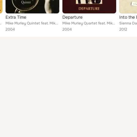
Extra Time
Departure
m Vivian, Ted Warren, John MacLeod
Mike Murley Quintet feat. Mike Murley, John MacLeod, Dave Restivo, Jim Vivian, Ted Warren
Mike Murley Quartet feat. Mike Murley, Dave Restivo, Jim Vivian, Ted Warren
2004
2004
2012