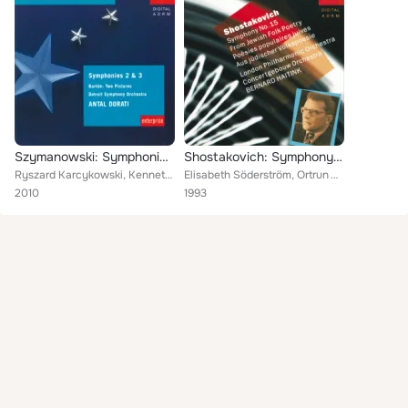
Szymanowski: Symphonies Nos. 1 & 2 / Bartok: Two Pictures
Shostakovich: Symphony No.15 "From Jewish Folk Poetry"
Ryszard Karcykowski, Kenneth Jewell Chorale, Detroit Symphony Orchestra, Antal Doráti
Elisabeth Söderström, Ortrun Wenkel, Ryszard Karcykowski, London Philharmonic Orchestra, Royal Concertgebouw Orchestra, Bernard ...
2010
1993