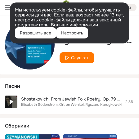
Войти
Мы используем cookie-файлы, чтобы улучшить
сервисы для вас. Если ваш возраст менее 13 лет,
настроить cookie-файлы должен ваш законный
представитель.
Больше информации
Исполнитель
Разрешить все
Настроить
Ryszard Karcykowski
Слушать
Песни
Shostakovich: From Jewish Folk Poetry, Op. 79 - 11. Happiness
2:36
Elisabeth Söderström
Ortrun Wenkel
Ryszard Karcykowski
Royal C
Сборники