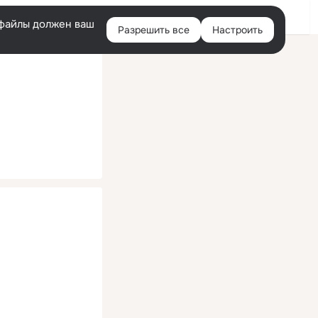
Помощь
Войти
й
e-файлы должен ваш
Разрешить все
Настроить
Правая
колонка