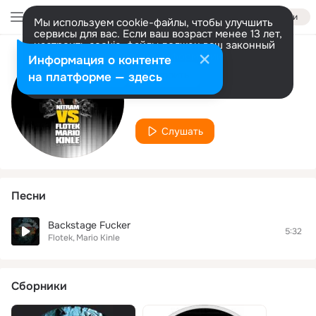
Войти
Мы используем cookie-файлы, чтобы улучшить
сервисы для вас. Если ваш возраст менее 13 лет,
настроить cookie-файлы должен ваш законный
представитель.
Больше информации
Информация о контенте
Исполнитель
Разрешить все
Настроить
на платформе — здесь
Flotek
Слушать
Песни
Backstage Fucker
5:32
Flotek
Mario Kinle
Сборники