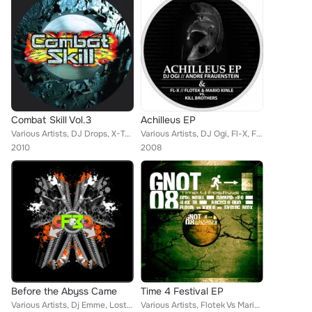
Combat Skill Vol.3
Achilleus EP
Various Artists, DJ Drops, X-Tension, Richie Gee, Sepromatiq, Flotek, Mario Kinle
Various Artists, DJ Ogi, Fl-X, Flotek & Mario Kinle vs. Kill Brothers, Andre Frauenstein
2010
2008
Before the Abyss Came
Time 4 Festival EP
Various Artists, Dj Emme, Lost Souls, Doc Mootch, Flotek & Mario Kinle Vs. Destroyer, Scott Kemix & Dr Chekill
Various Artists, Flotek Vs Mario Kinle, Alex TB vs. Recycle Duo, GreG Notill Vs Dariush Gee, Flotek Vs Kinle