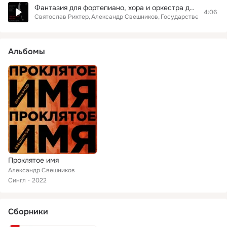
Фантазия для фортепиано, хора и оркестра до минор, соч. 80: III. Allegretto ma non troppo, quasi andante con moto
4:06
Святослав Рихтер
Александр Свешников
Государственный ака
Альбомы
Проклятое имя
Александр Свешников
Сингл
2022
Сборники