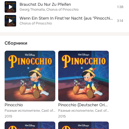
Brauchst Du Nur Zu Pfeifen
1:38
Georg Thomalla
Chorus of Pinocchio
Wenn Ein Stern In Finst'rer Nacht (aus "Pinocchio"/Deutscher Film-Soundtrack)
3:14
Chorus of Pinocchio
Сборники
Pinocchio
Pinocchio (Deutscher Original Film-Soundtrack)
Разные исполнители, Cast of Pinocchio, Christiane Legrand, Leigh Harline, Chorus of Pinocchio, Paul J. Smith, Jean Lussac, Rees,...
Разные исполнители, Cast of Pinocchio, Georg Thomalla, Leigh Harline, Paul J. Smith, Chorus of Pinocchio, Rees, Ned Washington
2015
2015