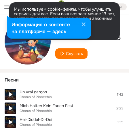
Войти
Мы используем cookie-файлы, чтобы улучшить
сервисы для вас. Если ваш возраст менее 13 лет,
настроить cookie-файлы должен ваш законный
представитель.
Больше информации
Информация о контенте
Исполнитель
Разрешить все
Настроить
на платформе — здесь
Chorus of Pinocchio
Слушать
Песни
Un vrai garçon
1:42
Chorus of Pinocchio
Mich Halten Kein Faden Fest
2:23
Chorus of Pinocchio
Hei-Diddel-Di-Dei
1:35
Chorus of Pinocchio