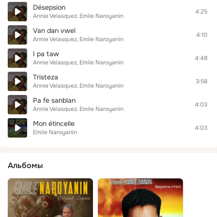
Désepsion
4:25
Annie Velasquez
Emile Naroyanin
Van dan vwel
4:10
Annie Velasquez
Emile Naroyanin
I pa taw
4:48
Annie Velasquez
Emile Naroyanin
Tristeza
3:58
Annie Velasquez
Emile Naroyanin
Pa fe sanblan
4:03
Annie Velasquez
Emile Naroyanin
Mon étincelle
4:03
Emile Naroyanin
Альбомы