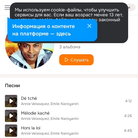
Войти
Мы используем cookie-файлы, чтобы улучшить
сервисы для вас. Если ваш возраст менее 13 лет,
настроить cookie-файлы должен ваш законный
представитель.
Больше информации
Исполнитель
Информация о контенте
Разрешить все
Настроить
на платформе — здесь
Emile Naroyanin
3 альбома
Слушать
Песни
Dé tchè
4:12
Annie Velasquez
Emile Naroyanin
Mélodie kaché
4:26
Annie Velasquez
Emile Naroyanin
Hors la loi
4:45
Annie Velasquez
Emile Naroyanin