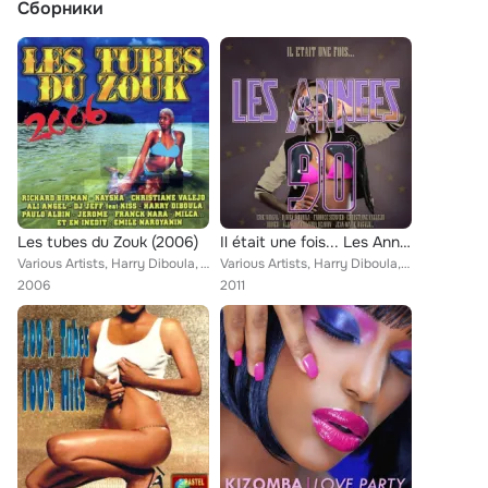
Сборники
Les tubes du Zouk (2006)
Il était une fois... Les Années 90
Various Artists, Harry Diboula, Victor Treffre, Max Telephe, Paulo Albin, Dave, Steevy, Kaysha, Franck Nara, Milca, Christiane V...
Various Artists, Harry Diboula, Paulo Albin, Fabrice Servier, Christiane Valejo, Eric Virgal, Xavier, Steel, Jean-Marie Ragald, ...
2006
2011