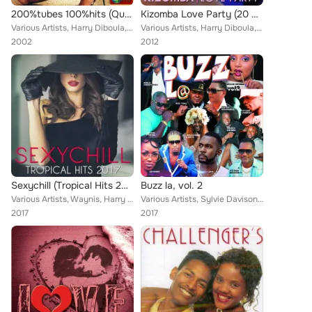
200%tubes 100%hits (Que des tubes)
Kizomba Love Party (20 Hits)
Various Artists, Harry Diboula, Jackito, United Zouk, Mouvance, Chris Lovard, Leila Chicot, Alan Cavé, Rubizouk, Steel, Face à F...
Various Artists, Harry Diboula, DJ Fly, Nicky B, Goldee, Eric Virgal, Gee Mylo, David Saint-Felix, Jean-pierre Angeon, Célia Gui...
2002
2012
Sexychill (Tropical Hits 2017)
Buzz la, vol. 2
Various Artists, Waynis, Harry Diboula, Jimmy Dévarieux, K'Reen, Gessy Nataly, Soukeyna, Rhamsin, Leezy, Myrna, Foxy Myller, Jea...
Various Artists, Sylvie Davison, JFP, Etzer Nubazz, Big Tom, Emile Naroyanin, Maxime Pastel, Jimmy Ramassami, Sainteus Oge, Wils...
2017
2017