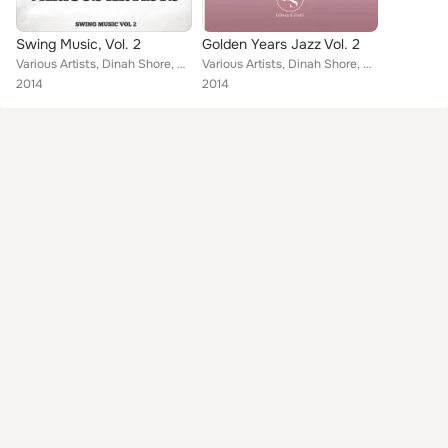
Swing Music, Vol. 2
Golden Years Jazz Vol. 2
Various Artists, Dinah Shore, Carroll Gibbons Hildegarde & Her Boy Friends, Bing Crosby, Casa Loma Orchestra, Orchestra Della Ca...
Various Artists, Dinah Shore, Carroll Gibbons Hildegarde & Her Boy Friends, Artie Shaw & His Orchestra, Count Basie & His Orches...
2014
2014