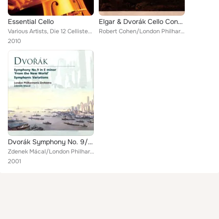
Essential Cello
Elgar & Dvorák Cello Concertos
Various Artists, Die 12 Cellisten der Berliner Philharmoniker, Natalia Gutman/London Philharmonic Orchestra/Kurt Masur, Paul Tor...
Robert Cohen/London Philharmonic Orchestra/Zdenek Mácal, Robert Cohen/London Philharmonic Orchestra/Norman Del Mar
2010
Dvorák Symphony No. 9/Symphonic Variations
Zdenek Mácal/London Philharmonic Orchestra
2001