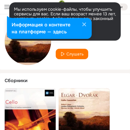
Войти
Мы используем cookie-файлы, чтобы улучшить
сервисы для вас. Если ваш возраст менее 13 лет,
настроить cookie-файлы должен ваш законный
представитель.
Больше информации
Информация о контенте
Исполнитель
Разрешить все
Настроить
на платформе — здесь
Zdenek Mácal
Слушать
Сборники