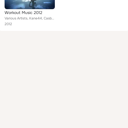
Workout Music 2012
Various Artists, Kane44, Casbah feat. Lazy Hammock, Mr. Jay & T & Torben Boswich, Livedj Malo, Texoa, Chris Santana, Suite 610 &...
2012