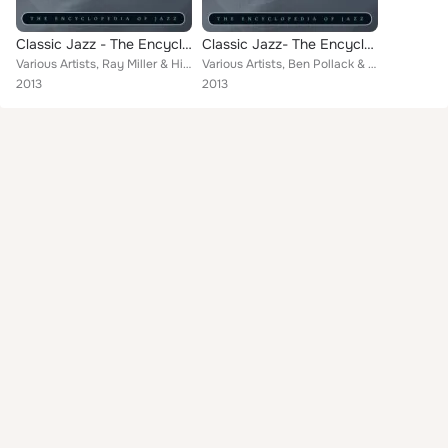
Classic Jazz - The Encyclopedia of Jazz - From New Orleans to Harlem, Vol. 100
Classic Jazz- The Encyclopedia of Jazz - From New Orleans to Harlem, Vol. 81
Various Artists, Ray Miller & His Orchestra, Mills Hotsy Totsy Gang, Hoagy Carmichael & His Orchestra, Lou Raderman & His Pelham...
Various Artists, Ben Pollack & His Orchestra, Mills Hotsy Totsy Gang, Whoopee Makers, Benny Goodman Trio, Red Nichols & His Five...
2013
2013