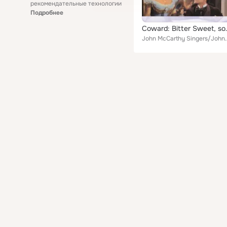
рекомендательные технологии
Подробнее
Coward: 
John McCarthy Singers/Johnny Douglas & His Orchestra, Susan Hamps