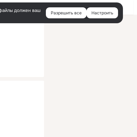
Помощь
Войти
й
e-файлы должен ваш
Разрешить все
Настроить
Правая
колонка