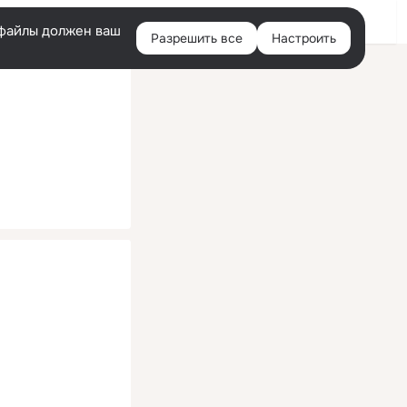
Помощь
Войти
й
e-файлы должен ваш
Разрешить все
Настроить
Правая
колонка