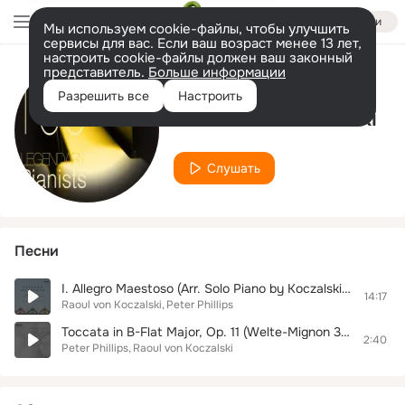
Войти
Мы используем cookie-файлы, чтобы улучшить
сервисы для вас. Если ваш возраст менее 13 лет,
настроить cookie-файлы должен ваш законный
представитель.
Больше информации
Исполнитель
Разрешить все
Настроить
Raoul von Koczalski
Слушать
Песни
I. Allegro Maestoso (Arr. Solo Piano by Koczalski) (Welte-Mignon 3976)
14:17
Raoul von Koczalski
Peter Phillips
Toccata in B-Flat Major, Op. 11 (Welte-Mignon 3971)
2:40
Peter Phillips
Raoul von Koczalski