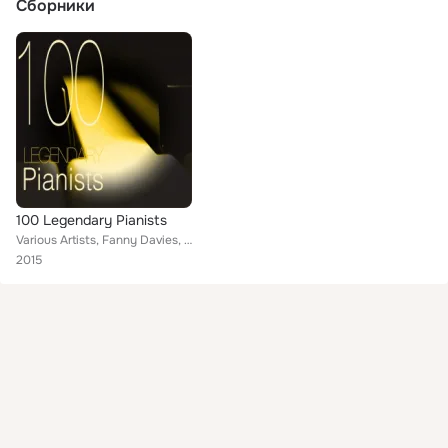
Сборники
100 Legendary Pianists
Various Artists, Fanny Davies, Benno Moiseiwitsch, Alexander Siloti, Martha Argerich, Wanda Landowska, Aline von Barentzen, Dian...
2015