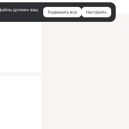
Помощь
Войти
й
e-файлы должен ваш
Разрешить все
Настроить
Правая
колонка