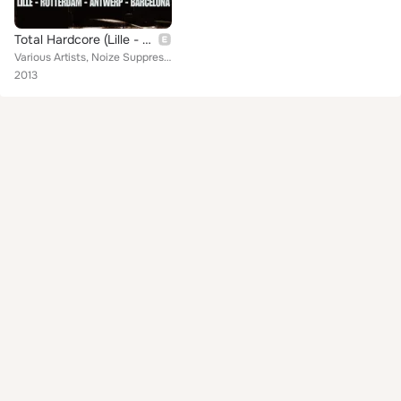
Total Hardcore (Lille - Rotterdam - Antwerp - Barcelona)
Various Artists, Noize Suppressor, Drumhertz, Dj Youngsta, DJ Sand-E, Zundapp, French Gabber Team, Needle Destructors, Zorg, Dj ...
2013