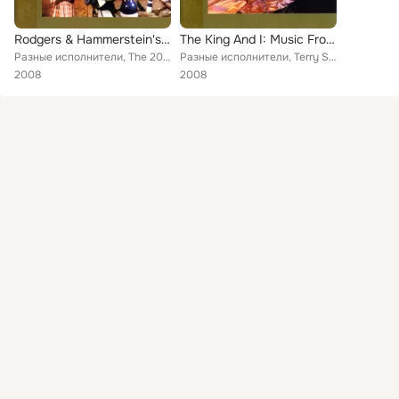
Rodgers & Hammerstein's Carousel (Original Motion Picture Soundtrack) (Expanded Edition)
The King And I: Music From The Motion Picture (Remastered 2001)
Разные исполнители, The 20th Century-Fox Orchestra, Shirley Jones, Barbara Ruick, Claramae Turner, Film Soundtrack, William Le M...
Разные исполнители, Terry Saunders, The 20th Century-Fox Orchestra, Marni Nixon, Rex Thompson, Chorus, Reuben Fuentes, Rita More...
2008
2008