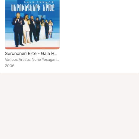
Serundneri Erte - Gala Hamerg
Various Artists, Nune Yesayan, Hayer, Jan Tatlyan, Raisa Mkrtchyan, Emma Petrosyan, Sirusho, Sofi Mkheyan, Arsen Safaryan, Emmi,...
2006