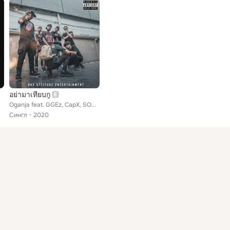
อย่ามาเทียบกู
Oganja feat. GGEz, CapX, SOULFEEZ, Cropter, YoungPae
Сингл
2020