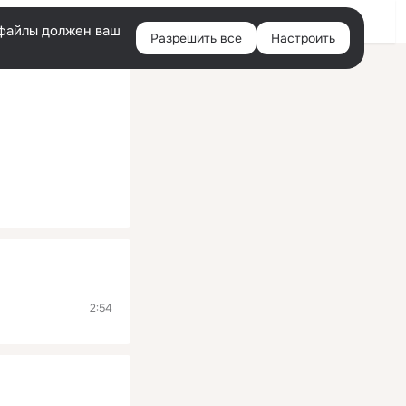
Помощь
Войти
й
e-файлы должен ваш
Разрешить все
Настроить
Правая
колонка
2:54