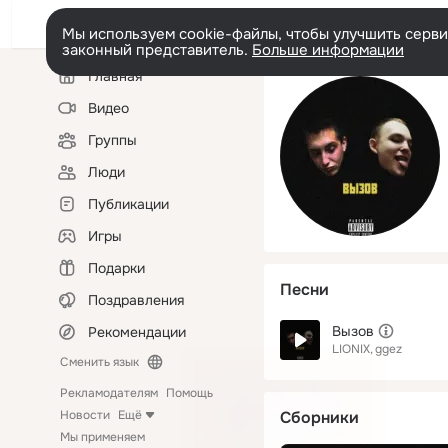
Мы используем cookie-файлы, чтобы улучшить сервис
законный представитель.
Больше информации
Левая
Главная
колонка
Видео
Группы
Люди
Публикации
Игры
Подарки
Песни
Поздравления
Вызов
Рекомендации
LIONIX
ggez
Сменить язык
Рекламодателям
Помощь
Новости
Ещё
Сборники
Мы применяем