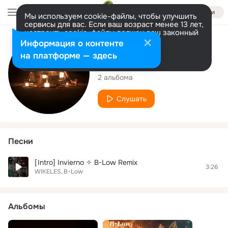
Войти
Мы используем cookie-файлы, чтобы улучшить
сервисы для вас. Если ваш возраст менее 13 лет,
настроить cookie-файлы должен ваш законный
представитель.
Больше информации
Исполнитель
Информация о контенте
Разрешить все
Настроить
на платформе — здесь
B-Low
2 альбома
Слушать
Песни
[Intro] Invierno ✧ B-Low Remix
3:26
WIKELES
B-Low
Альбомы