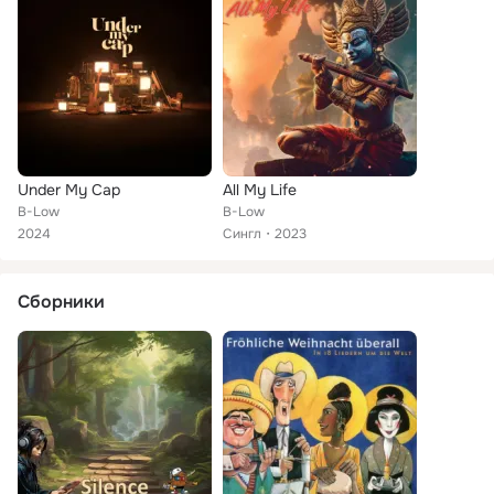
Under My Cap
All My Life
B-Low
B-Low
2024
Сингл
2023
Сборники