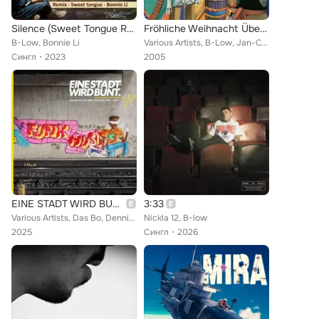
Silence (Sweet Tongue Remix)
Fröhliche Weihnacht Überall
B-Low, Bonnie Li
Various Artists, B-Low, Jan-Christof Scheibe, Sebastian Krumbiegel, Rolf Stahlhofen, Rainer Schumann, Ina Müller, Tim Fischer, I...
Сингл
2023
2005
EINE STADT WIRD BUNT.
3:33
Various Artists, Das Bo, Dennis Deutschland, B-Low, I.L.L. Will, Hamburg Royal, Reim Banditen, Dialektik, David Fascher, King Zo...
Nickla 12, B-low
2025
Сингл
2026