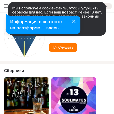
Войти
Мы используем cookie-файлы, чтобы улучшить
сервисы для вас. Если ваш возраст менее 13 лет,
настроить cookie-файлы должен ваш законный
представитель.
Больше информации
Информация о контенте
Исполнитель
Разрешить все
Настроить
на платформе — здесь
Pete M
Слушать
Сборники