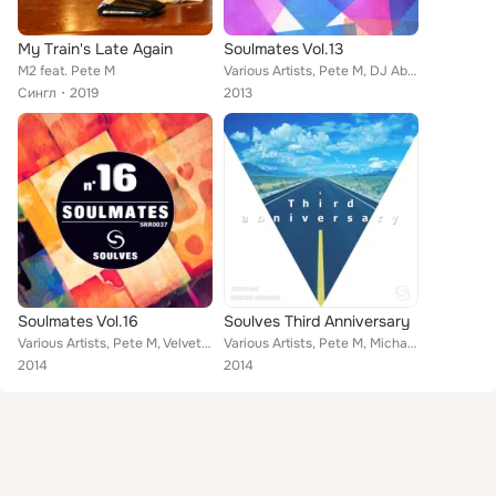
My Train's Late Again
Soulmates Vol.13
M2 feat. Pete M
Various Artists, Pete M, DJ Abeb, BeatBakers, Rizor, Alvee, Alexander Lorange Skrindo
Сингл
2019
2013
Soulmates Vol.16
Soulves Third Anniversary
Various Artists, Pete M, Velvet Mode, Marc Beedle, Breezier
Various Artists, Pete M, Michael Standish, DJ Abeb, Velvet Mode, Velvet Oskar, BeatBakers, Stan Angelov, DJ Novak, Russian Nick,...
2014
2014