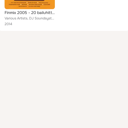
Finmix 2005 - 20 bailuhittiä Dance versioina
Various Artists, DJ Soundsystem, Dijitalis, Zac, Digital Bros., Doughy, Nora, Findica, Chorale, Toce Popp ja Hans Popp, Maybe 69...
2014