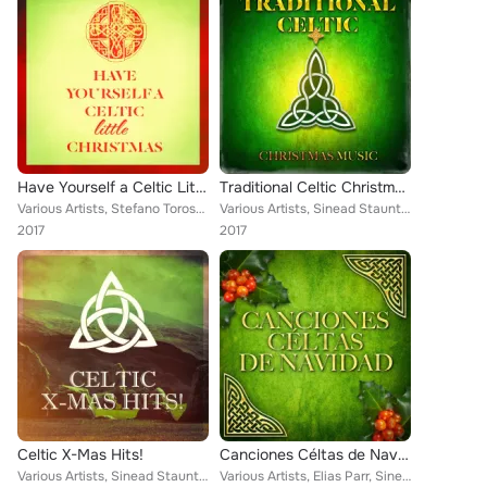
Have Yourself a Celtic Little Christmas
Traditional Celtic Christmas Music
Various Artists, Stefano Torossi, Mariano De Simone, The Celtic Christmas Collective, Danny McCarthy, The Alastar Folks, Jean-Yv...
Various Artists, Sinead Staunton, Laura Kielty, Eileen Kelly, Christie McCarthy, Cara Molony, Rosalin Flanagan, Kathy O'Leary, M...
2017
2017
Celtic X-Mas Hits!
Canciones Céltas de Navidad
Various Artists, Sinead Staunton, Eileen Kelly, Laura Kielty, Christie McCarthy, Cara Molony, Rosalin Flanagan, Brendan Graham, ...
Various Artists, Elias Parr, Sinead Staunton, Eileen Kelly, Christie McCarthy, Cara Molony, Rosalin Flanagan, Brendan Graham, Ka...