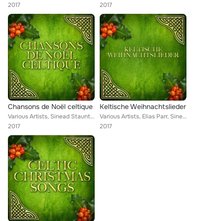
2017
2017
Chansons de Noël celtique
Keltische Weihnachtslieder
Various Artists, Sinead Staunton, Elias Parr, Eileen Kelly, Christie McCarthy, Cara Molony, Rosalin Flanagan, Brendan Graham, Ma...
Various Artists, Elias Parr, Sinead Staunton, Eileen Kelly, Christie McCarthy, Cara Molony, Rosalin Flanagan, Brendan Graham, Ka...
2017
2017