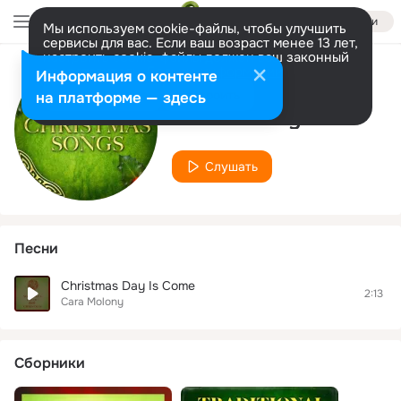
Войти
Мы используем cookie-файлы, чтобы улучшить
сервисы для вас. Если ваш возраст менее 13 лет,
настроить cookie-файлы должен ваш законный
представитель.
Больше информации
Информация о контенте
Исполнитель
Разрешить все
Настроить
на платформе — здесь
Cara Molony
Слушать
Песни
Christmas Day Is Come
2:13
Cara Molony
Сборники