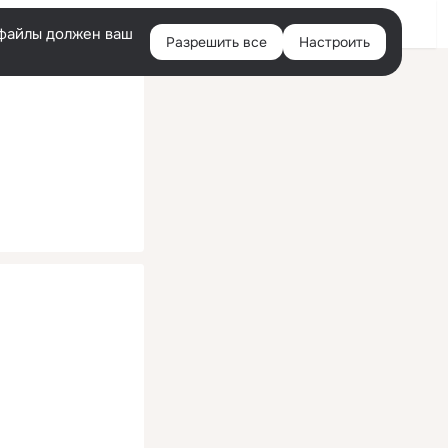
Помощь
Войти
й
e-файлы должен ваш
Разрешить все
Настроить
Правая
колонка