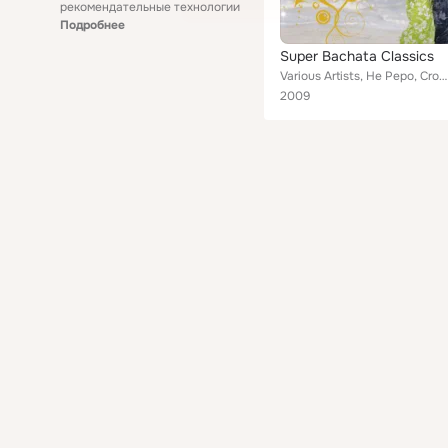
рекомендательные технологии
Подробнее
Super Bachata Classics
Various Artists, He Pepo, Croma Latina, Andy Andy, 4Ever, El Chaval, Antony Santos, Arjelis Y Su Grupo, Xtreme, Los Toros Band, ...
2009