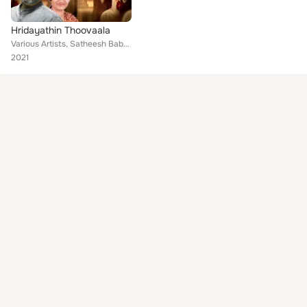
Hridayathin Thoovaala
Various Artists, Satheesh Babu, Jacob Francis, Sabu Xaviour, Jose Thayyil, Syriac T. Saimon, Kester, Elizabeth Raju, Kavitha, Mi...
2021