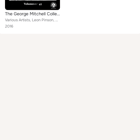
The George Mitchell Collection Vol. 1
Various Artists, Leon Pinson, Buddy Moss, Othar Turner, Big Joe Williams, Cecil Barfield, Houston Stackhouse, John Lee Ziegler
2016