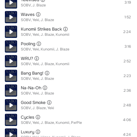
3:19
SOBV
J. Blaze
Waves
1:52
SOBV
Yeki
J. Blaze
Kunomii Strikes Back
2:24
SOBV
Yeki
J. Blaze
Kunomii
Pooling
3:16
SOBV
Yeki
Kunomii
J. Blaze
WRU?
2:52
SOBV
Yeki
J. Blaze
Kunomii
Bang Bang!
2:23
SOBV
Yeki
J. Blaze
Na-Na-Oh
2:36
SOBV
Yeki
J. Blaze
Good Smoke
2:48
SOBV
J. Blaze
Yeki
Cycles
4:06
SOBV
Yeki
J. Blaze
Kunomii
PxrPle
Luxury
4:24