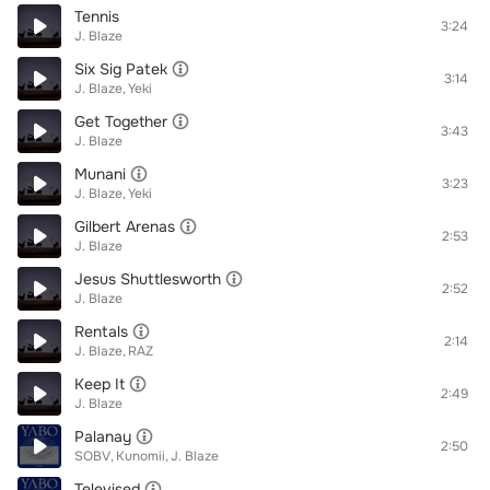
Tennis
3:24
J. Blaze
Six Sig Patek
3:14
J. Blaze
Yeki
Get Together
3:43
J. Blaze
Munani
3:23
J. Blaze
Yeki
Gilbert Arenas
2:53
J. Blaze
Jesus Shuttlesworth
2:52
J. Blaze
Rentals
2:14
J. Blaze
RAZ
Keep It
2:49
J. Blaze
Palanay
2:50
SOBV
Kunomii
J. Blaze
Televised