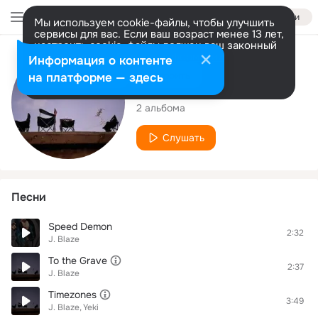
Войти
Мы используем cookie-файлы, чтобы улучшить
сервисы для вас. Если ваш возраст менее 13 лет,
настроить cookie-файлы должен ваш законный
представитель.
Больше информации
Исполнитель
Информация о контенте
Разрешить все
Настроить
на платформе — здесь
J. Blaze
2 альбома
Слушать
Песни
Speed Demon
2:32
J. Blaze
To the Grave
2:37
J. Blaze
Timezones
3:49
J. Blaze
Yeki