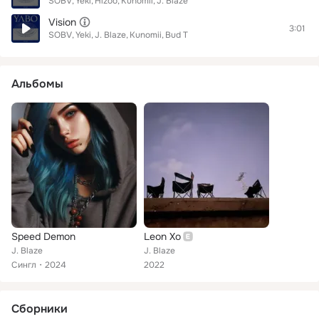
SOBV
Yeki
Hizoo
Kunomii
J. Blaze
Vision
3:01
SOBV
Yeki
J. Blaze
Kunomii
Bud T
Альбомы
Speed Demon
Leon Xo
J. Blaze
J. Blaze
Сингл
2024
2022
Сборники