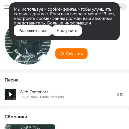
Войти
Мы используем cookie-файлы, чтобы улучшить
сервисы для вас. Если ваш возраст менее 13 лет,
настроить cookie-файлы должен ваш законный
представитель.
Больше информации
Исполнитель
Разрешить все
Настроить
Eddie Mercado
Слушать
Песни
With Footprints
5:10
Lloyd Umali
Eddie Mercado
Сборники