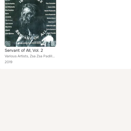
Servant of All, Vol. 2
Various Artists, Zsa Zsa Padilla, Lloyd Umali, Eddie Mercado, Rica Peralejo, John Lesaca, Janno Gibbs, Alamid, Ralion Alonso, La...
2019