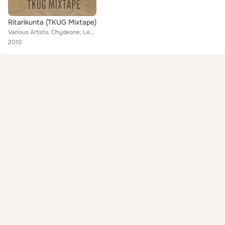
Ritarikunta (TKUG Mixtape)
Various Artists, Chydeone, LempiJoe, Xilef Foniboksi, Pietari, Hot'n'Totti feat. V-RA, K!rby
2010