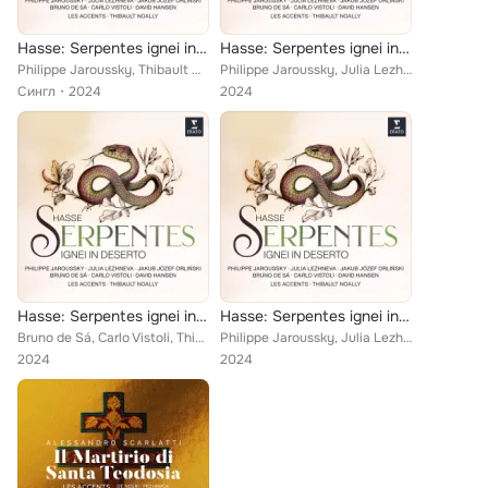
Hasse: Serpentes ignei in deserto: Aria. "Ara excelsa, ara pretiosa"
Hasse: Serpentes ignei in deserto
Philippe Jaroussky, Thibault Noally, Les Accents
Philippe Jaroussky, Julia Lezhneva, Jakub Józef Orliński, Bruno de Sá, Carlo Vistoli, David Hansen, Thibault Noally, Les Accents
Сингл
2024
2024
Hasse: Serpentes ignei in deserto: Duetto. "Moesto corde suspirantes"
Hasse: Serpentes ignei in deserto
Bruno de Sá, Carlo Vistoli, Thibault Noally, Les Accents feat. Philippe Jaroussky
Philippe Jaroussky, Julia Lezhneva, Jakub Józef Orliński, Bruno de Sá, Carlo Vistoli, David Hansen, Thibault Noally, Les Accents
2024
2024