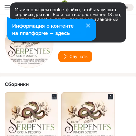
Войти
Мы используем cookie-файлы, чтобы улучшить
сервисы для вас. Если ваш возраст менее 13 лет,
настроить cookie-файлы должен ваш законный
представитель.
Больше информации
Информация о контенте
Исполнитель
Разрешить все
Настроить
на платформе — здесь
Les Accents
Слушать
Сборники