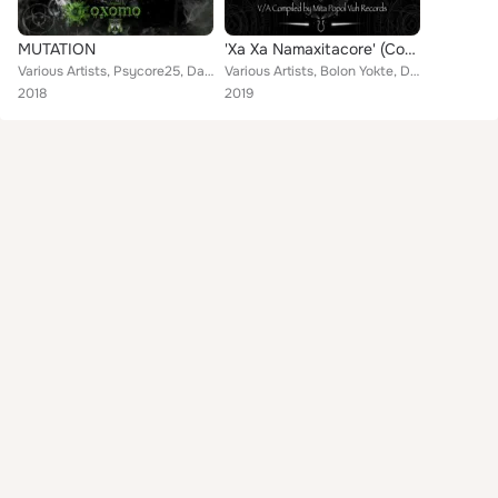
MUTATION
'Xa Xa Namaxitacore' (Compiled by Mita)
Various Artists, Psycore25, Dajjal, Plankton, Luuli, YMBX, Nephilim, Magnetik Sadhu, Neormm, Necronomicon, YamavooDoom
Various Artists, Bolon Yokte, Dattatreya, Whrikk, Parasitorum, CinderVomit, Eodem Tempore, Anacamptis Morio, Mirror Me, Romeodar...
2018
2019