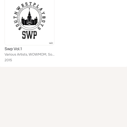
Swp Vol.1
Various Artists, WOWMOM, Southwest Playboys, foampositte, youngg P, kaigerda feat. Cyber69
2015