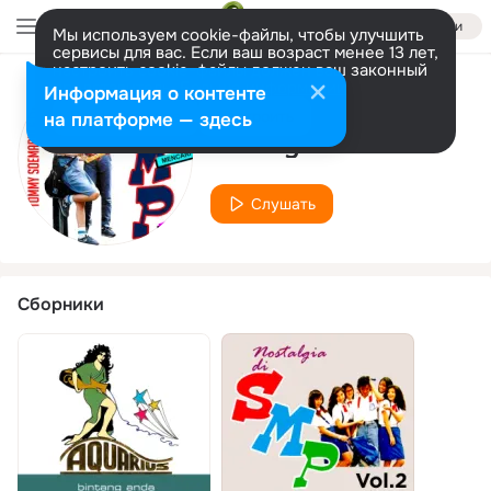
Войти
Мы используем cookie-файлы, чтобы улучшить
сервисы для вас. Если ваш возраст менее 13 лет,
настроить cookie-файлы должен ваш законный
представитель.
Больше информации
Информация о контенте
Исполнитель
Разрешить все
Настроить
на платформе — здесь
Tommy Soemarni
Слушать
Сборники