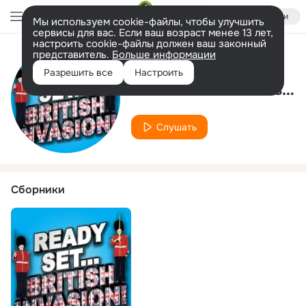
Войти
Мы используем cookie-файлы, чтобы улучшить
сервисы для вас. Если ваш возраст менее 13 лет,
настроить cookie-файлы должен ваш законный
представитель.
Больше информации
Исполнитель
Разрешить все
Настроить
The London Orchestral Symphony
Слушать
Сборники