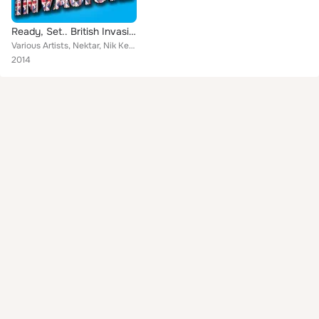
Ready, Set.. British Invasion!
Various Artists, Nektar, Nik Kershaw, T'Pau, Denny Laine, Us3, ABC, Paul Young, John Parr, Modern English, Howard Jones, John Wa...
2014