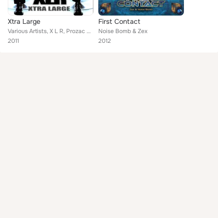
Xtra Large
First Contact
Various Artists, X L R, Prozac & X L R, Noise Bomb & X L R, Myrah & X L R, Dream Machine & X L R
Noise Bomb & Zex
2011
2012