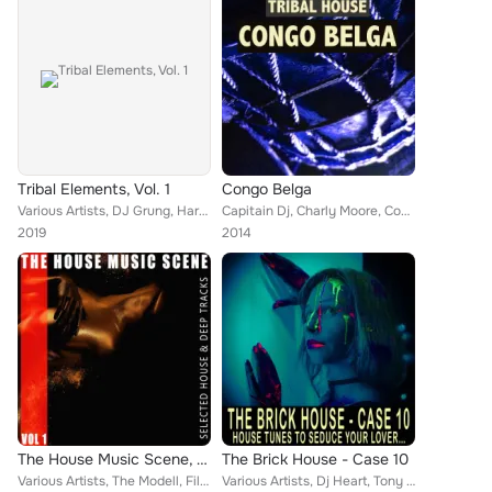
Tribal Elements, Vol. 1
Congo Belga
Various Artists, DJ Grung, Hard Skin, Damon Moore, Abner Mitchel, Cosmic Line, Percy Evans, DJ Shiba, Corghy, DJ Alcor, DJ Boomb...
Capitain Dj, Charly Moore, Cody Moore, Alphonzo King, Alton King, Dallas moore, Atwan King, Black Case, Dj Actarus, Dj Crooz, DJ...
2019
2014
The House Music Scene, Vol. 1
The Brick House - Case 10
Various Artists, The Modell, Filter Beats, Sunray, Frank Lion, Tony Matera, Stefano Devalle, House Lovers, Brain 4000, K Logic, ...
Various Artists, Dj Heart, Tony Mantero, Quantic Solution, Kandrax, Dogg Doll, Dario Assenzo Presents The House Slave, Alexander...