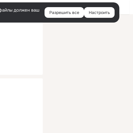
Помощь
Войти
й
e-файлы должен ваш
Разрешить все
Настроить
Правая
колонка