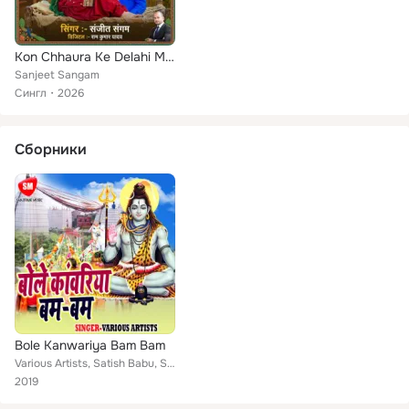
Kon Chhaura Ke Delahi Makai Me Bicha Ke Bora
Sanjeet Sangam
Сингл
2026
Сборники
Bole Kanwariya Bam Bam
Various Artists, Satish Babu, Sanjeet Sargam, Sanjeet Sangam, Shankar Lahri, Sendat
2019