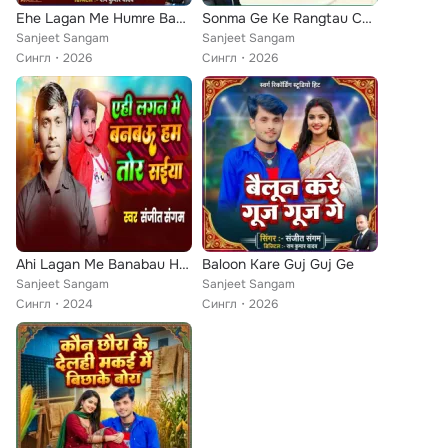
Ehe Lagan Me Humre Bana Le Bhatar Ge Chhauri
Sonma Ge Ke Rangtau Choliya
Sanjeet Sangam
Sanjeet Sangam
Сингл
2026
Сингл
2026
Ahi Lagan Me Banabau Ham Tor Saiya
Baloon Kare Guj Guj Ge
Sanjeet Sangam
Sanjeet Sangam
Сингл
2024
Сингл
2026