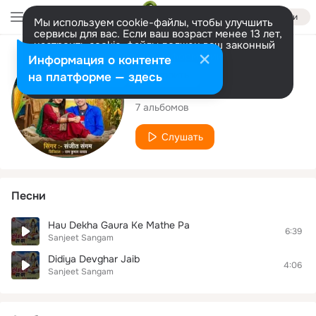
Войти
Мы используем cookie-файлы, чтобы улучшить
сервисы для вас. Если ваш возраст менее 13 лет,
настроить cookie-файлы должен ваш законный
представитель.
Больше информации
Исполнитель
Информация о контенте
Разрешить все
Настроить
на платформе — здесь
Sanjeet Sangam
7 альбомов
Слушать
Песни
Hau Dekha Gaura Ke Mathe Pa
6:39
Sanjeet Sangam
Didiya Devghar Jaib
4:06
Sanjeet Sangam