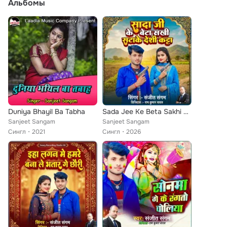
Альбомы
Duniya Bhayil Ba Tabha
Sada Jee Ke Beta Sakhi Satake Desi Katta
Sanjeet Sangam
Sanjeet Sangam
Сингл
2021
Сингл
2026