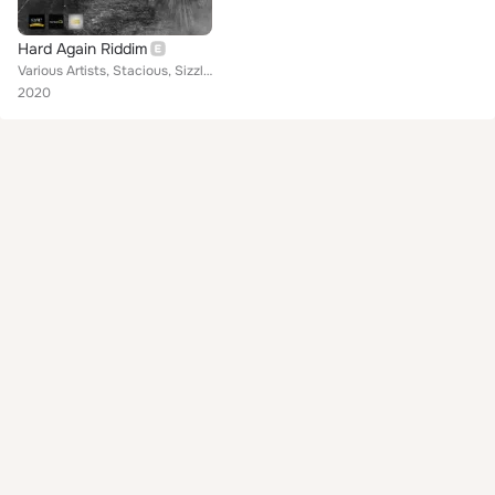
Hard Again Riddim
Various Artists, Stacious, Sizzla, Jah Lep, Esco, PayDay Music, Capleton, Kip Rich, Gappy Ranks, Iyara feat. Nefatari Cooper
2020