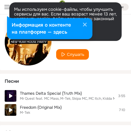
Войти
Мы используем cookie-файлы, чтобы улучшить
сервисы для вас. Если ваш возраст менее 13 лет,
настроить cookie-файлы должен ваш законный
представитель.
Больше информации
Информация о контенте
Исполнитель
Разрешить все
Настроить
на платформе — здесь
M-Tek
Слушать
Песни
Thames Delta Special (Truth Mix)
3:55
Mr Quest
feat.
MC Mass
M-Tek
Skipa MC
MC Itch
Kidda MC
Freedom (Original Mix)
7:10
M-Tek