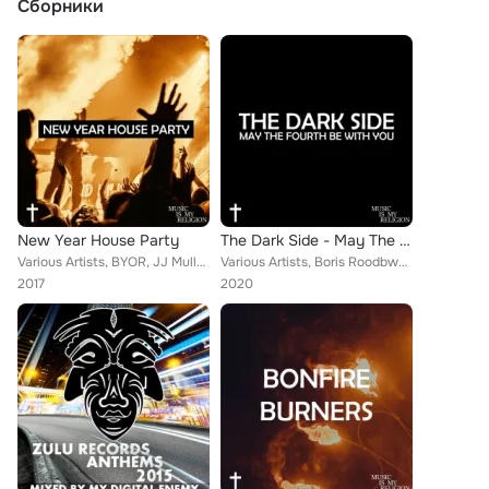
Сборники
New Year House Party
The Dark Side - May The Fourth Be With You
Various Artists, BYOR, JJ Mullor, FAW9, Camilo Valderrama, Cossy, Fabio Bacchini, K-Klass, My Digital Enemy, Fletch (UK), AN:RO,...
Various Artists, Boris Roodbwoy, Fabio Bacchini, Pagano, Lost Focus, Spendogg, My Digital Enemy, Fletch (UK), Marc Vedo, Cruxx, ...
2017
2020