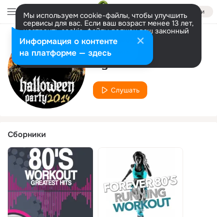
Войти
Мы используем cookie-файлы, чтобы улучшить
сервисы для вас. Если ваш возраст менее 13 лет,
настроить cookie-файлы должен ваш законный
представитель.
Больше информации
Информация о контенте
Исполнитель
Разрешить все
Настроить
на платформе — здесь
Cyber Funk
Слушать
Сборники