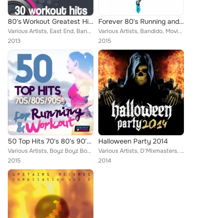
80's Workout Greatest Hits (30 Workout Hits)
Forever 80's Running and Workout
Various Artists, East End, Bandido, Thomas, Axel Force, TK, Sheldon, In.Deep, Cyber Funk, Purple Beat, Level Eleven, DJ Space'c,...
Various Artists, Bandido, Movimento Latino, Girlzz, In.Deep, Euroboy, Purple Beat, Kikka, Funk Project, DJ Hush, New York Rapper...
2013
2015
50 Top Hits 70's 80's 90's for Running and Workout
Halloween Party 2014
Various Artists, Boyz Boyz Boyz, Boys Boys Boys, Th Express, Housecream, Java, Axel Force, Heartclub, Peek-a-boo, Plaza People, ...
Various Artists, D'Mixmasters, Henry Kimming, Mc Joe, Axel Force, Koka, Made In Hell, Planet Of Love, Shannon Heart, Lickey Mo',...
2015
2014