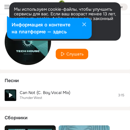
Войти
Мы используем cookie-файлы, чтобы улучшить
сервисы для вас. Если ваш возраст менее 13 лет,
настроить cookie-файлы должен ваш законный
представитель.
Больше информации
Информация о контенте
Исполнитель
Разрешить все
Настроить
на платформе — здесь
Thunder West
Слушать
Песни
Can Not (C. Boy Vocal Mix)
3:15
Thunder West
Сборники