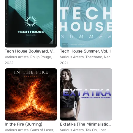
Tech House Boulevard, Vol. 3
Tech House Summer, Vol. 1
Various Artists, Philip Rouge, Fluxus, Davide Tuning, Paul Parsons, Iag & Omoc, Kama Kor, Dj Gum, Thunder West, Cubo Boys, Tech ...
Various Artists, Thechanc, Nervous Brain, Fluxus, Davide Tuning, Paul Parsons, Iag & Omoc, Kama Kor, Thunder West, Djorda Luigia...
2022
2021
In the Fire (Burning)
Extatika (The Minimalistic Part of House Music)
Various Artists, Guns of Laser, Iron Signal, B4M5, Xander Adam, West Thunder, MLA
Various Artists, Tek On, Lost W, Hozone 77, Wolk, Byro, Don Alpha, Quicket, Clamper Glass, Dyba, M Zone, Thunder West, Ampere, A...