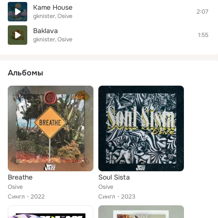
Kame House
2:07
gknister
Osive
Baklava
1:55
gknister
Osive
Альбомы
Breathe
Soul Sista
Osive
Osive
Сингл
2022
Сингл
2023