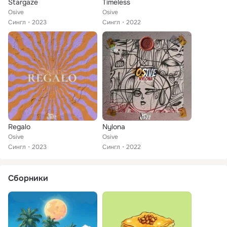
Stargaze
Timeless
Osive
Osive
Сингл
2023
Сингл
2022
Regalo
Nylona
Osive
Osive
Сингл
2023
Сингл
2022
Сборники