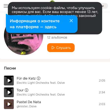
Войти
Мы используем cookie-файлы, чтобы улучшить
сервисы для вас. Если ваш возраст менее 13 лет,
настроить cookie-файлы должен ваш законный
представитель.
Больше информации
Исполнитель
Информация о контенте
Разрешить все
Настроить
на платформе — здесь
Osive
12 альбомов
Слушать
Песни
Für die Katz
2:05
Electric Light Orchestra
feat.
Osive
Tour
2:34
Electric Light Orchestra
feat.
Osive
Pastel De Nata
2:03
gknister
Osive