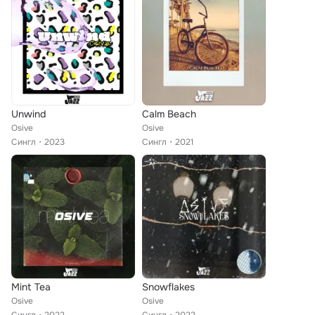
Unwind
Calm Beach
Osive
Osive
Сингл
2023
Сингл
2021
Mint Tea
Snowflakes
Osive
Osive